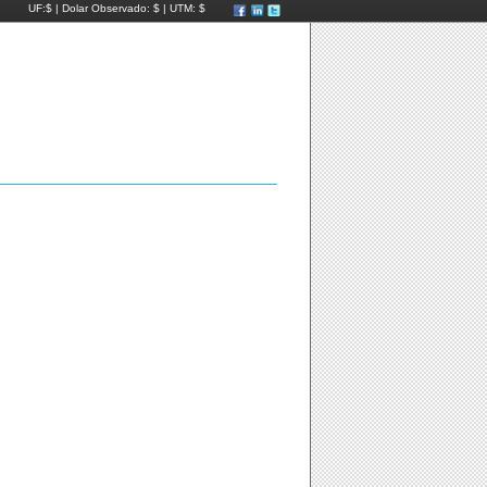
UF:$
| Dolar Observado: $
| UTM: $