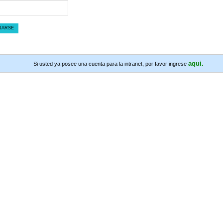
RARSE
aqui.
Si usted ya posee una cuenta para la intranet, por favor ingrese